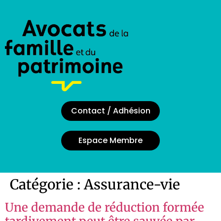
Contact / Adhésion
Espace Membre
Catégorie :
Assurance-vie
Une demande de réduction formée