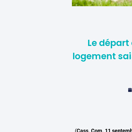
Le départ 
logement sais
(
Cass. Com. 11 septemb