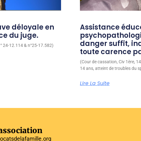
uve déloyale en
Assistance éduca
ice du juge.
psychopathologiq
danger suffit, 
 n° 24-12.114 & n°25-17.582)
toute carence pa
(Cour de cassation, Civ 1ère, 1
14 ans, atteint de troubles du s
Lire La Suite
'association
ocatsdelafamille.org