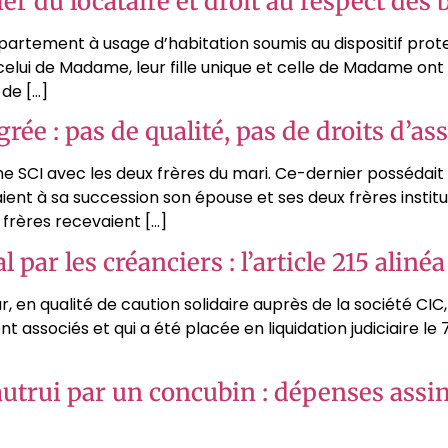
er du locataire et droit au respect des 
ppartement à usage d’habitation soumis au dispositif prot
 celui de Madame, leur fille unique et celle de Madame on
 de […]
rée : pas de qualité, pas de droits d’as
ne SCI avec les deux frères du mari. Ce-dernier possédait
t à sa succession son épouse et ses deux frères institués
 frères recevaient […]
 par les créanciers : l’article 215 alinéa
r, en qualité de caution solidaire auprès de la société CI
nt associés et qui a été placée en liquidation judiciaire le 
autrui par un concubin : dépenses assim