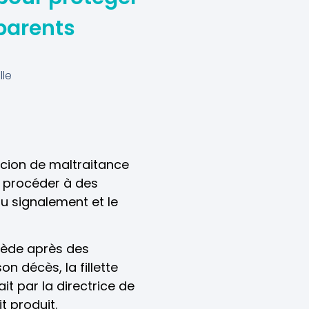
 parents
le
icion de maltraitance
de procéder à des
du signalement et le
écède après des
n décès, la fillette
t par la directrice de
t produit.