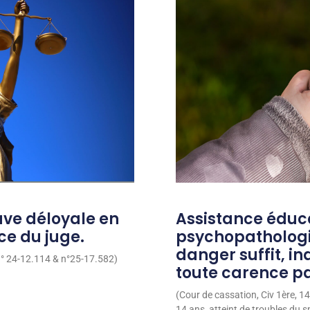
uve déloyale en
Assistance éduca
ice du juge.
psychopathologiq
danger suffit, 
 n° 24-12.114 & n°25-17.582)
toute carence pa
(Cour de cassation, Civ 1ère, 1
14 ans, atteint de troubles du s