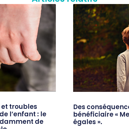
et troubles
Des conséquence
 l’enfant : le
bénéficiaire « M
endamment de
égales ».