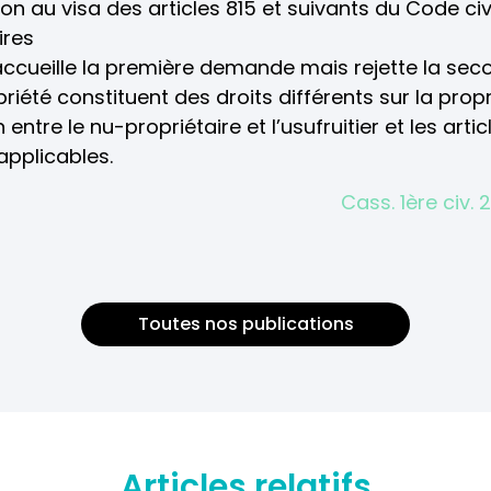
n au visa des articles 815 et suivants du Code civi
ires
accueille la première demande mais rejette la se
priété constituent des droits différents sur la propri
n entre le nu-propriétaire et l’usufruitier et les arti
applicables.
Cass. 1ère civ.
Toutes nos publications
Articles relatifs