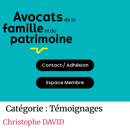
Contact / Adhésion
Espace Membre
Catégorie :
Témoignages
Christophe DAVID