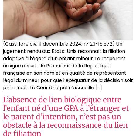
(Cass, 1ère civ, 11 décembre 2024, n° 23-15.672) Un
jugement rendu aux Etats-Unis reconnaît la filiation
adoptive à l’égard d’un enfant mineur. Le requérant
assigne ensuite le Procureur de la République
française en son nom et en qualité de représentant
légal du mineur pour que l’exequatur de la décision soit
prononcé. La Cour d’appel n’accueille […]
L’absence de lien biologique entre
l’enfant né d’une GPA à l’étranger et
le parent d’intention, n’est pas un
obstacle à la reconnaissance du lien
de filiation