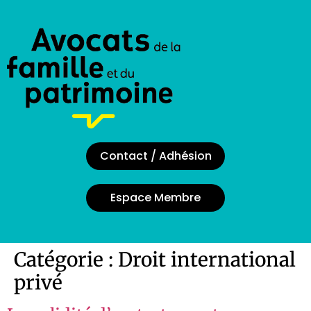
Contact / Adhésion
Espace Membre
Catégorie :
Droit international
privé